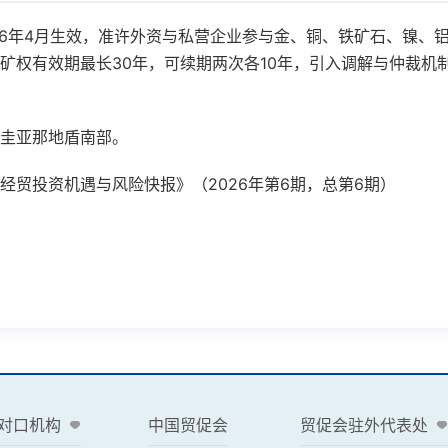
6
年
4
月生效，准许外资与私营企业参与金、铜、铁矿石、镍、
矿权有效期最长
30
年，可续期两次各
10
年，引入调解与仲裁机
于圭亚那地盾南部。
经贸投资机遇与风险快报》（2026年第6期，总第6期）
对口机构
中国贸促会
贸促会驻外代表处