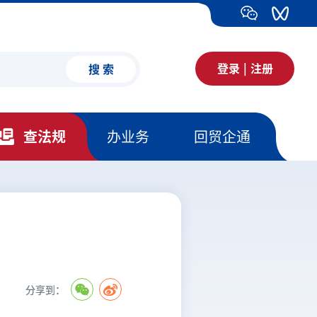
登录
|
注册
搜 索
查法规
办业务
回贸企通
分享到：