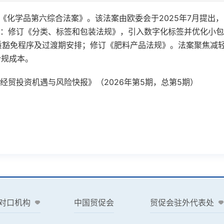
《化学品第六综合法案》。该法案由欧委会于
2025
年
7
月提出，
：修订《分类、标签和包装法规》，引入数字化标签并优化小包
质豁免程序及过渡期安排；修订《肥料产品法规》。法案聚焦减
合规成本。
经贸投资机遇与风险快报》（2026年第5期，总第5期）
对口机构
中国贸促会
贸促会驻外代表处