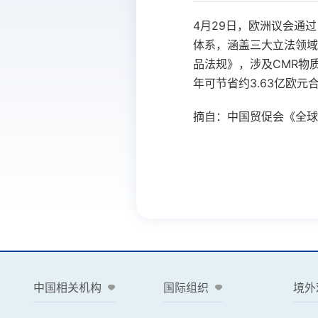
4
月
29
日，欧洲议会通过
体系，涵盖三大立法领域
品法规》，涉及
CMR
物
年可节省约
3.63
亿欧元
摘自：中国贸促会《全球
中国相关机构
国际组织
境外