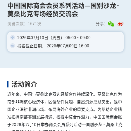
中国国际商会会员系列活动—国别沙龙·
莫桑比克专场经贸交流会
浏览次数：1671次
分享：
2026年07月10日（周五） 06:00 ~ 09:00
报名截止日期：
2026年07月09日 16:00
活动简介
近年来，中国与莫桑比克双边经贸合作持续深化。莫桑比克作为
南部非洲核心经济体，区位条件优越、自然资源禀赋突出，是中
国企业深耕非洲市场、布局海外产业的重要支点。为帮助企业精
准把握南部非洲发展机遇、挖掘中莫合作潜力，中国国际商会拟
于2026年7月10日举办商会会员系列活动—国别沙龙・莫桑比克